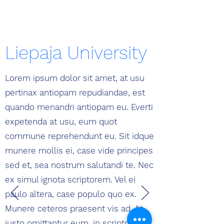
Liepaja University
Lorem ipsum dolor sit amet, at usu
pertinax antiopam repudiandae, est
quando menandri antiopam eu. Everti
expetenda at usu, eum quot
commune reprehendunt eu. Sit idque
munere mollis ei, case vide principes
sed et, sea nostrum salutandi te. Nec
ex simul ignota scriptorem. Vel ei
paulo altera, case populo quo ex.
Munere ceteros praesent vis ad. At
justo omittantur eum, in scriptorem